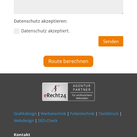
Datenschutz akzeptieren:
Datenschutz akzeptiert.
Senden
Route berechnen
Grafikdesign
|
Werbetechnik
|
Folientechnik
|
Textildruck
|
Webdesign
|
SEO-Check
Kontakt